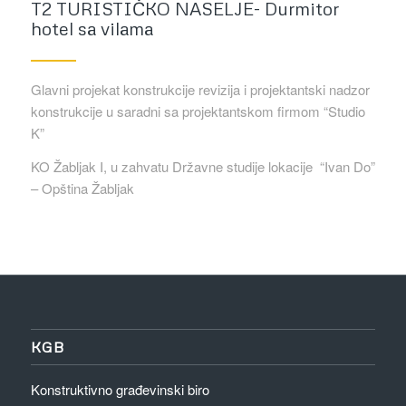
T2 TURISTIČKO NASELJE- Durmitor
hotel sa vilama
Glavni projekat konstrukcije revizija i projektantski nadzor
konstrukcije u saradni sa projektantskom firmom “Studio
K”
KO Žabljak I, u zahvatu Državne studije lokacije “Ivan Do”
– Opština Žabljak
KGB
Konstruktivno građevinski biro