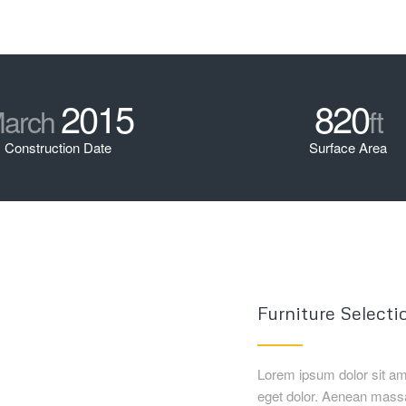
2015
820
arch
ft
Construction Date
Surface Area
Furniture Selecti
Lorem ipsum dolor sit am
eget dolor. Aenean massa