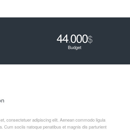
44
000
.
$
Budget
on
et, consectetuer adipiscing elit. Aenean commodo ligula
. Cum sociis natoque penatibus et magnis dis parturient