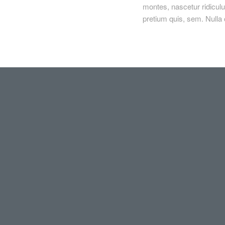
montes, nascetur ridiculu
pretium quis, sem. Null
uis, sem. Nulla consequat
adipiscing elit. Aenean
oque penatibus et magnis